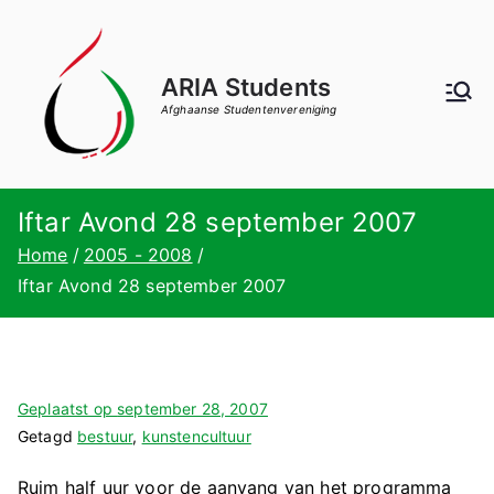
Ga
naar
de
ARIA Students
inhoud
Afghaanse Studentenvereniging
Iftar Avond 28 september 2007
Home
2005 - 2008
Iftar Avond 28 september 2007
Geplaatst op
september 28, 2007
Getagd
bestuur
,
kunstencultuur
Ruim half uur voor de aanvang van het programma