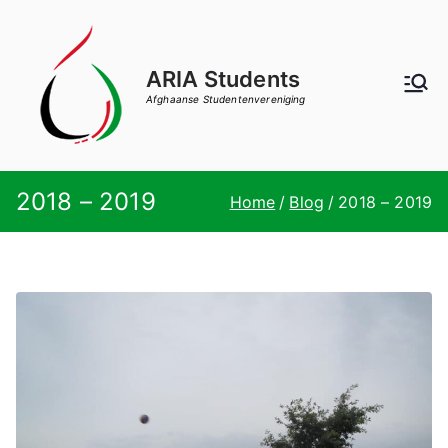
Ga
naar
de
ARIA Students
inhoud
Afghaanse Studentenvereniging
2018 – 2019
Home
Blog
2018 – 2019