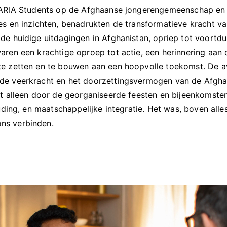
n ARIA Students op de Afghaanse jongerengemeenschap e
 en inzichten, benadrukten de transformatieve kracht van 
e huidige uitdagingen in Afghanistan, opriep tot voortdu
aren een krachtige oproep tot actie, een herinnering aa
te zetten en te bouwen aan een hoopvolle toekomst. De a
de veerkracht en het doorzettingsvermogen van de Afgh
et alleen door de georganiseerde feesten en bijeenkomst
uding, en maatschappelijke integratie. Het was, boven alle
ns verbinden.