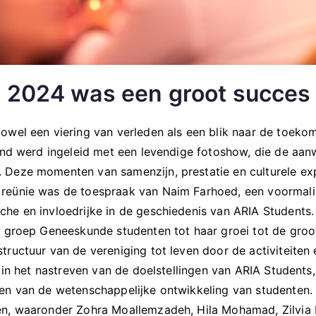
 2024 was een groot succes
owel een viering van verleden als een blik naar de toeko
vond werd ingeleid met een levendige fotoshow, die de aa
 Deze momenten van samenzijn, prestatie en culturele ex
reünie was de toespraak van Naim Farhoed, een voormalig
he en invloedrijke in de geschiedenis van ARIA Students. 
n groep Geneeskunde studenten tot haar groei tot de groo
ructuur van de vereniging tot leven door de activiteiten 
l in het nastreven van de doelstellingen van ARIA Student
nen van de wetenschappelijke ontwikkeling van studenten.
en, waaronder Zohra Moallemzadeh, Hila Mohamad, Zilvia