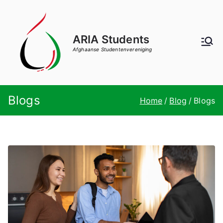
Ga
naar
de
ARIA Students
inhoud
Afghaanse Studentenvereniging
Blogs
Home
Blog
Blogs