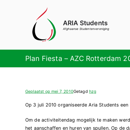
Ga
naar
de
ARIA Students
inhoud
Afghaanse Studentenvereniging
Plan Fiesta – AZC Rotterdam 2
Geplaatst op
mei 7, 2010
Getagd
hzg
Op 3 juli 2010 organiseerde Aria Students een 
Om de activiteitendag mogelijk te maken werd
het aanschaffen en huren van spullen. Op de d