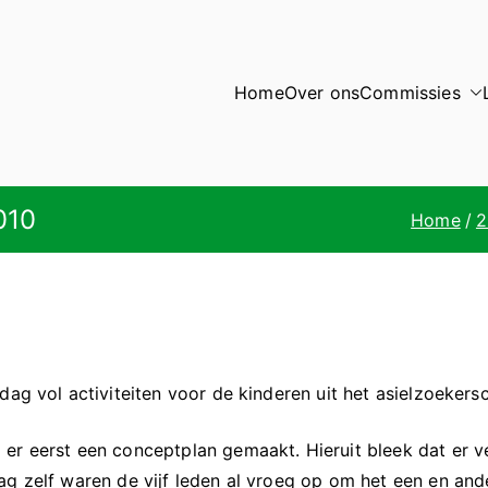
Home
Over ons
Commissies
010
Home
2
dag vol activiteiten voor de kinderen uit het asielzoeker
 er eerst een conceptplan gemaakt. Hieruit bleek dat er 
ag zelf waren de vijf leden al vroeg op om het een en an