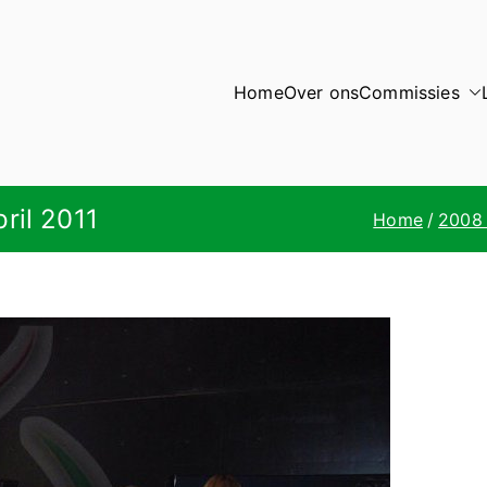
Home
Over ons
Commissies
ril 2011
Home
2008 