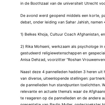
in de Boothzaal van de universiteit Utrecht v
De avond werd geopend middels een korte, pakk
debat, onder leiding van Sahar Jahish, namen 
1) Belkes Khoja, Cultuur Coach Afghanistan, e
2) Rika Mohseni, werkzaam als psychologe in o
gestudeerd religiewetenschappen en gespecial
Anisa Dehzad, voorzitter “Roshan Vrouwenvere
Naast deze 4 pannelleden hadden 3 heren uit 
van diverse, uiteenlopende stellingen: partner
de pannelleden hun standpunten toelichtten. W
relevante en actuele thema’s waar de Afghaans
te reageren op de pannelleden en de andere 
presentatie van Paulin Muller, onderzoekster 