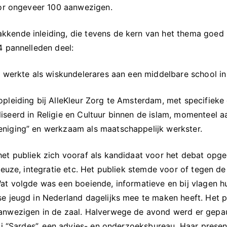
oor ongeveer 100 aanwezigen.
ende inleiding, die tevens de kern van het thema goed il
4 pannelleden deel:
n werkte als wiskundelerares aan een middelbare school in
pleiding bij AlleKleur Zorg te Amsterdam, met specifieke 
iseerd in Religie en Cultuur binnen de islam, momenteel 
niging” en werkzaam als maatschappelijk werkster.
het publiek zich vooraf als kandidaat voor het debat op
keuze, integratie etc. Het publiek stemde voor of tegen de
at volgde was een boeiende, informatieve en bij vlagen h
e jeugd in Nederland dagelijks mee te maken heeft. Het p
aanwezigen in de zaal. Halverwege de avond werd er gepa
bij “Sardes”, een advies- en onderzoeksbureau. Haar prese