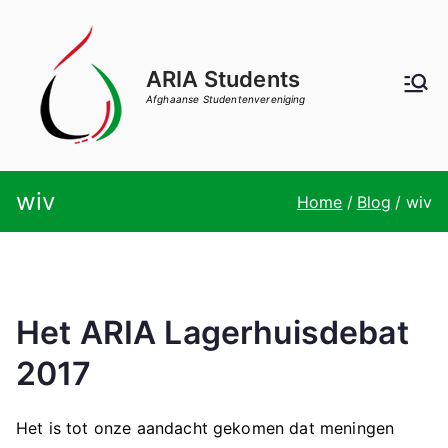
Ga
naar
de
ARIA Students
inhoud
Afghaanse Studentenvereniging
wiv
Home
Blog
wiv
Het ARIA Lagerhuisdebat
2017
Het is tot onze aandacht gekomen dat meningen