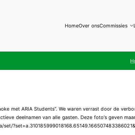
Home
Over ons
Commissies
H
oke met ARIA Students”. We waren verrast door de verbor
 actieve deelnamen van alle gasten. Deze foto’s geven ma
ia/set/?set=a.310185999018168.65149.166507483386021