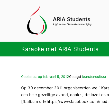
Ga
naar
de
ARIA Students
inhoud
Afghaanse Studentenvereniging
Karaoke met ARIA Students
Geplaatst op
februari 5, 2012
Getagd
kunstencultuur
Op 30 december 2011 organiseerden we “ Kara
een hele gezellige avond, dankzij de inzet en
[fbalbum url=https://www.facebook.com/med