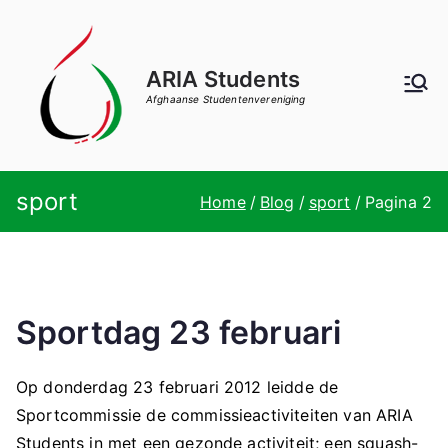
Ga
naar
de
ARIA Students
inhoud
Afghaanse Studentenvereniging
sport
Home
Blog
sport
Pagina 2
Sportdag 23 februari
Op donderdag 23 februari 2012 leidde de
Sportcommissie de commissieactiviteiten van ARIA
Students in met een gezonde activiteit; een squash-